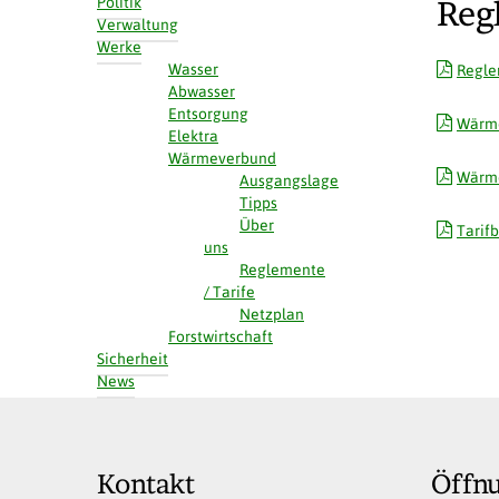
Politik
Reg
Verwaltung
Werke
Wasser
Regle
Abwasser
Entsorgung
Wärme
Elektra
Wärmeverbund
Wärme
Ausgangslage
Tipps
Über
Tarifb
uns
Reglemente
/ Tarife
Netzplan
Forstwirtschaft
Sicherheit
News
Kontakt
Öffn