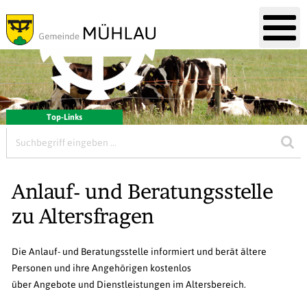
Mobile Hauptnavigation
Hauptnavigation
Direkt zum Inhalt springen
Willkommen in Gemeinde Mühl
Menu
Top-Links
Suchbegriff
Suc
Anlauf- und Beratungsstelle
zu Altersfragen
Die Anlauf- und Beratungsstelle informiert und berät ältere
Personen und ihre Angehörigen kostenlos
über Angebote und Dienstleistungen im Altersbereich.