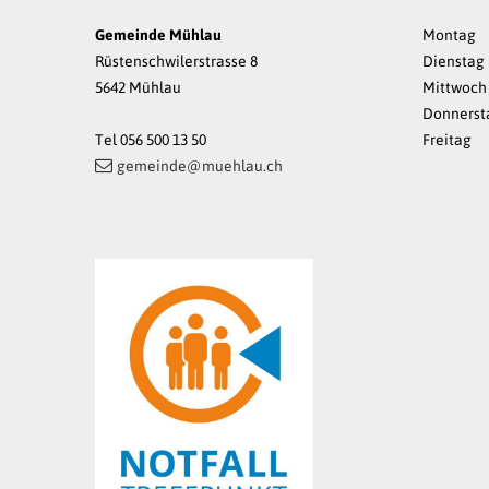
Gemeinde Mühlau
Mo
ntag
Rüstenschwilerstrasse 8
Di
enstag
5642 Mühlau
Mi
ttwoch
Do
nnerst
Tel 056 500 13 50
Fr
eitag
gemeinde@muehlau.ch