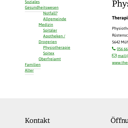
Soziales
Phy
Gesundheitswesen
Notfall?
Therap
Allgemeinde
Medizin
Physioth
Spitäler
Rüstensc
Apotheken /
Drogerien
5642 Mü
Physiotherapie
056 66
Spitex
mail
Oberfreiamt
www.the
Familien
Alter
Kontakt
Öffn