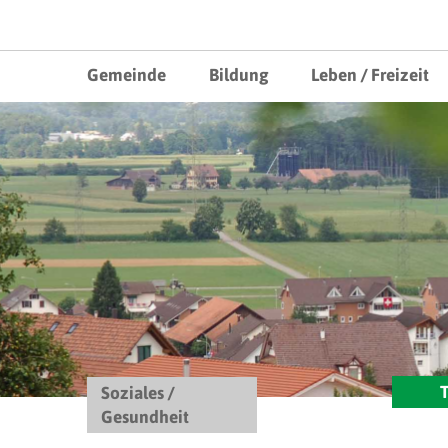
Mobile Hauptnavigation
Hauptnavigation
Direkt zum Inhalt springen
Willkommen in Gemeinde Mühl
Gemeinde
Bildung
Leben / Freizeit
T
Soziales /
Gesundheit