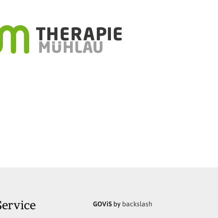
GOViS
by
backslash
Service