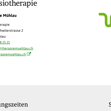
siotherapie
ie Mühlau
erapie
hwilerstrasse 2
hlau
8 25 21
@therapiemuehlau.ch
rapiemuehlau.ch
ungszeiten