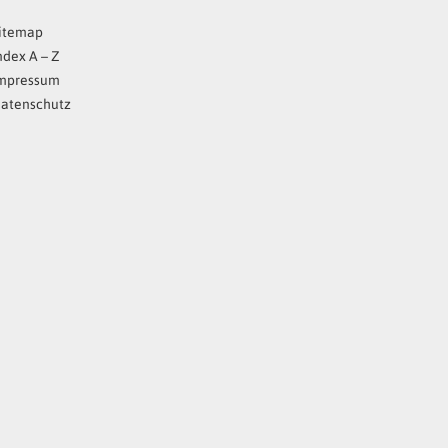
itemap
ndex A – Z
mpressum
atenschutz