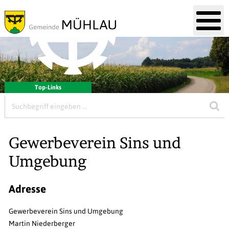
Mobile Hauptnavigation
Hauptnavigation
Direkt zum Inhalt springen
Willkommen in Gemeinde Mühl
Menu
Top-Links
Suchbegriff
Suc
Gewerbeverein Sins und
Umgebung
Adresse
Gewerbeverein Sins und Umgebung
Martin Niederberger